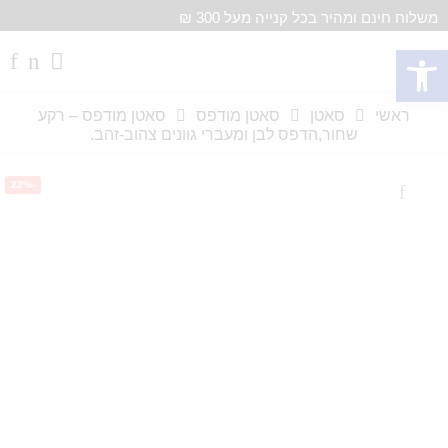
משלוח חינם ומהיר בכל קנייה מעל 300 ₪
פתח סרגל נגישות
ראשי
סאטן
סאטן מודפס
סאטן מודפס – רקע
שחור,הדפס לבן ומעברי גוונים צהוב-זהב.
-22%