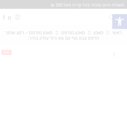
משלוח חינם ומהיר בכל קנייה מעל 300 ₪
פתח סרגל נגישות
ראשי
סאטן
סאטן מודפס
סאטן מודפס – רקע שחור
הדפס צבע גוף עם גוון ורוד עתיק בהיר.
-22%