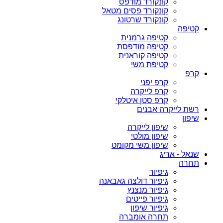
קונקורד מודפס
קונקורד פסים מטאל
קונקורד שרטונג
קטיפה
קטיפה גרמנית
קטיפה מודפסת
קטיפה קוראנית
קטיפת משי
קרפ
קרפ יפני
קרפ לייקרה
קרפ סטן איטלקי
רשת לייקרה אבנים
שיפון
שיפון לייקרה
שיפון מולטי
שיפון משי מקומט
שנאל - אריג
תחרה
גיפיור
גיפיור דולצה גאבאנה
גיפיור מנצנץ
גיפיור פייטים
גיפיור שיפון
תחרה אומברה