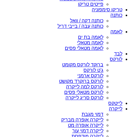
פייטים טריקו
טריקו סימפוניה
כותנה
כותנה דקה / וואל
כותנה עבה / בייבי דריל
לאמה
לאמה בת ים
לאמה מטאלי
לאמה מטאלי פסים
לבד
לורקס
ברוקד לורקס מקומט
ג'ט לורקס
לורקס ארמני
לורקס ברוקרד מקושט
לורקס למה לייקרה
לורקס מטאלי פסים
לורקס סריג לייקרה
לייטקס
לייקרה
דמוי מגבת
לייקרה אופרה מבריק
לייקרה אופרה מט
לייקרה דמוי עור
לייקרה מודפסת