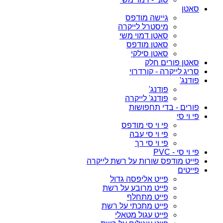
סאטן
גיישה מודפס
מיסטרל לייקרה
סאטן דמוי משי
סאטן מודפס
סאטן סילקי
סאטן פורים חלק
סריג לייקרה - קורדרוי
פודנג'
פודנג'
פודנג' לייקרה
פורים - בדי תחפושות
פי וי סי
פי וי סי מודפס
פי וי סי עבה
פי וי סי רך
פי וי סי - PVC
פייט מודפס שורות על רשת לייקרה
פייטים
פייט אליפסה גדול
פייט מרובע על רשת
פייט מתחלף
פייט מתכתי על רשת
פייט עגול מטאלי