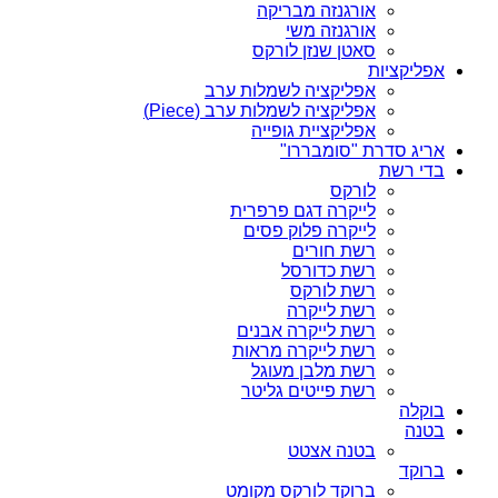
אורגנזה מבריקה
אורגנזה משי
סאטן שנזן לורקס
אפליקציות
אפליקציה לשמלות ערב
אפליקציה לשמלות ערב (Piece)
אפליקציית גופייה
אריג סדרת "סומבררו"
בדי רשת
לורקס
לייקרה דגם פרפרית
לייקרה פלוק פסים
רשת חורים
רשת כדורסל
רשת לורקס
רשת לייקרה
רשת לייקרה אבנים
רשת לייקרה מראות
רשת מלבן מעוגל
רשת פייטים גליטר
בוקלה
בטנה
בטנה אצטט
ברוקד
ברוקד לורקס מקומט