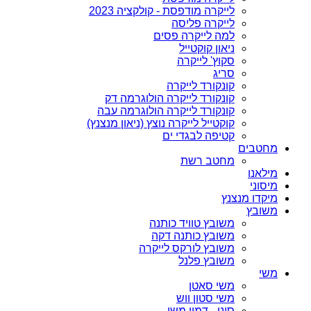
לייקרה מודפסת - קולקציה 2023
לייקרה פליסה
למה לייקרה פסים
ניאון קוקטייל
סקוץ' לייקרה
סריג
קונקורד לייקרה
קונקורד לייקרה הולוגרמה דק
קונקורד לייקרה הולוגרמה עבה
קוקטייל לייקרה נוצץ (ניאון מנצנץ)
קטיפה לבגדי ים
מחטבים
מחטב רשת
מילאנו
מיסוני
מיקדו מנצנץ
משובץ
משובץ טוויד כותנה
משובץ כותנה דקה
משובץ לורקס לייקרה
משובץ פלנל
משי
משי סאטן
משי סטון ווש
סוני - דמוי משי