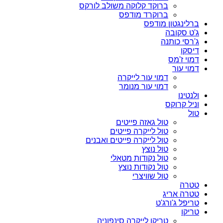
ברוקד קלוקה משולב לורקס
ברוקרד מודפס
ברלינגטון מודפס
ג'ט סקובה
ג'רסי כותנה
דיסקו
דמוי ז'מס
דמוי עור
דמוי עור לייקרה
דמוי עור מנומר
ולנטינו
וניל קרוקס
טול
טול גאזה פייטים
טול לייקרה פייטים
טול לייקרה פייטים ואבנים
טול נוצץ
טול נקודות מטאלי
טול נקודות נוצץ
טול שוויצרי
טטרה
טטרה אריג
טריפל ג'ורג'ט
טריקו
טריקו לייקרה סינפוניה