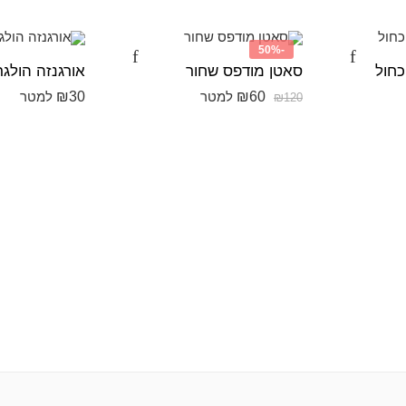
-50%
כחול
סאטן מודפס שחור
אורגנזה הולגר
₪
30
₪
60
למטר
למטר
₪
120