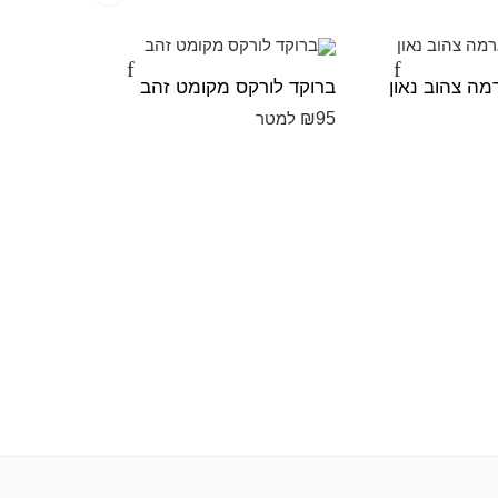
מה צהוב נאון
ברוקד לורקס מקומט זהב
ברוקד לו
₪
95
₪
95
למטר
למט