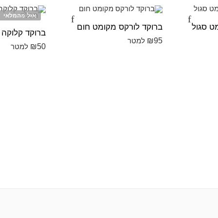
אזל מהמלאי
ט סגול
ברוקד לורקס מקומט חום
₪
95
למטר
₪
50
למטר