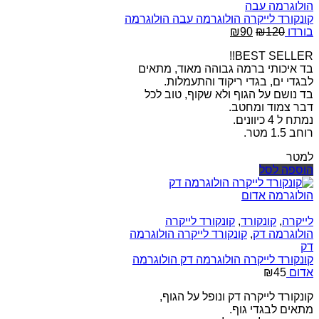
הולוגרמה עבה
קונקורד לייקרה הולוגרמה עבה הולוגרמה
המחיר
המחיר
בורדו
120
₪
90
₪
המקורי
הנוכחי
BEST SELLER!!
היה:
הוא:
בד איכותי ברמה גבוהה מאוד, מתאים
₪90.
₪120.
לבגדי ים, בגדי ריקוד והתעמלות.
בד נושם על הגוף ולא שקוף, טוב לכל
דבר צמוד ומחטב.
נמתח ל 4 כיוונים.
רוחב 1.5 מטר.
למטר
הוספה לסל
לייקרה
,
קונקורד
,
קונקורד לייקרה
הולוגרמה דק
,
קונקורד לייקרה הולוגרמה
דק
קונקורד לייקרה הולוגרמה דק הולוגרמה
אדום
45
₪
קונקורד לייקרה דק ונופל על הגוף,
מתאים לבגדי גוף.