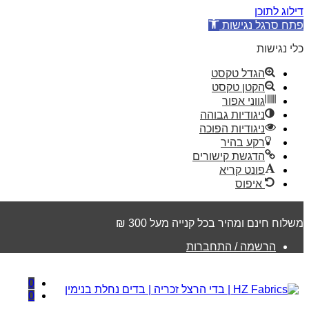
דילוג לתוכן
פתח סרגל נגישות
כלי נגישות
הגדל טקסט
הקטן טקסט
גווני אפור
ניגודיות גבוהה
ניגודיות הפוכה
רקע בהיר
הדגשת קישורים
פונט קריא
איפוס
משלוח חינם ומהיר בכל קנייה מעל 300 ₪
הרשמה / התחברות
0
0