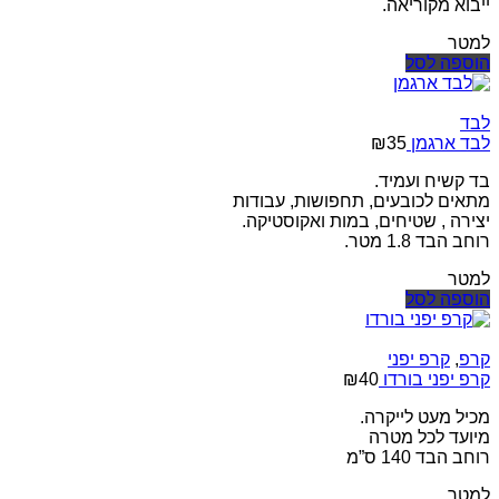
ייבוא מקוריאה.
למטר
הוספה לסל
לבד
לבד ארגמן
35
₪
בד קשיח ועמיד.
מתאים לכובעים, תחפושות, עבודות
יצירה , שטיחים, במות ואקוסטיקה.
רוחב הבד 1.8 מטר.
למטר
הוספה לסל
קרפ
,
קרפ יפני
קרפ יפני בורדו
40
₪
מכיל מעט לייקרה.
מיועד לכל מטרה
רוחב הבד 140 ס”מ
למטר