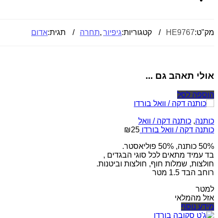
מק"ט:
HE9767
קטגוריות:
גיפיור
,
תחרה
תגית:
אדום
אולי תאהב גם ...
הוספה לסל
כותנה
,
כותנה דקה / וואל
כותנה דקה / וואל בורדו
25
₪
50% כותנה, 50% פוליאסטר.
בד עמיד מתאים לכל סוגי הבגדים ,
חולצות, שמלות חוף, חולצות וביטנות.
רוחב הבד 1.5 מטר
למטר
אזל מהמלאי
מידע נוסף