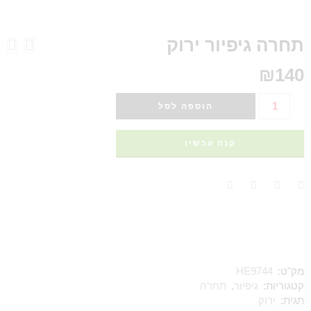
תחרה גיפיור ירוק
₪
140
הוספה לסל
קנה עכשיו
מק"ט:
HE9744
קטגוריות:
גיפיור
,
תחרה
תגית:
ירוק