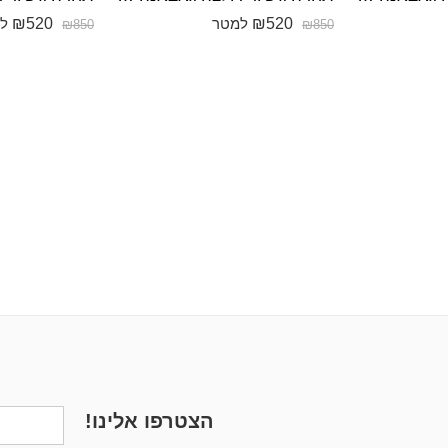
₪
520
₪
520
למטר
למ
₪
850
₪
850
הצטרפו אלינו!