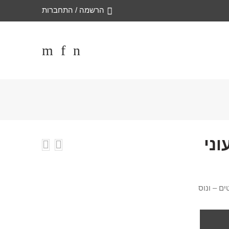
הרשמה / התחברות
ני
ם – ונוס