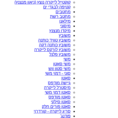
קוקטייל לייקרה נוצץ (ניאון מנצנץ)
קטיפה לבגדי ים
מחטבים
מחטב רשת
מילאנו
מיסוני
מיקדו מנצנץ
משובץ
משובץ טוויד כותנה
משובץ כותנה דקה
משובץ לורקס לייקרה
משובץ פלנל
משי
משי סאטן
משי סטון ווש
סוני - דמוי משי
סאטן
גיישה מודפס
מיסטרל לייקרה
סאטן דמוי משי
סאטן מודפס
סאטן סילקי
סאטן פורים חלק
סריג לייקרה - קורדרוי
פודנג'