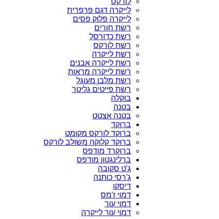
לורקס
לייקרה דגם פרפרית
לייקרה פלוק פסים
רשת חורים
רשת כדורסל
רשת לורקס
רשת לייקרה
רשת לייקרה אבנים
רשת לייקרה מראות
רשת מלבן מעוגל
רשת פייטים גליטר
בוקלה
בטנה
בטנה אצטט
ברוקד
ברוקד לורקס מקומט
ברוקד קלוקה משולב לורקס
ברוקרד מודפס
ברלינגטון מודפס
ג'ט סקובה
ג'רסי כותנה
דיסקו
דמוי ז'מס
דמוי עור
דמוי עור לייקרה