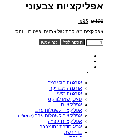
אפליקציות צבעוני
המחיר
המחיר
₪
95
₪
100
המקורי
הנוכחי
אפליקציה משולבת טול אבנים ופייטים – ונוס
היה:
הוא:
₪95.
₪100.
אפליקציות
הוספה לסל
קנה עכשיו
צבעוני
quantity
אורגנזה הולגרמה
אורגנזה מבריקה
אורגנזה משי
סאטן שנזן לורקס
אפליקציות
אפליקציה לשמלות ערב
אפליקציה לשמלות ערב (Piece)
אפליקציית גופייה
אריג סדרת "סומבררו"
בדי רשת