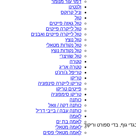
דמוי עור מנומר
ולנטינו
וניל קרוקס
טול
טול גאזה פייטים
טול לייקרה פייטים
טול לייקרה פייטים ואבנים
טול נוצץ
טול נקודות מטאלי
טול נקודות נוצץ
טול שוויצרי
טטרה
טטרה אריג
טריפל ג'ורג'ט
טריקו
טריקו לייקרה סינפוניה
פייטים טריקו
טריקו סימפוניה
כותנה
כותנה דקה / וואל
כותנה עבה / בייבי דריל
לאמה
לאמה בת ים
י גוף, בדי ספורט וריקוד .
לאמה מטאלי
לאמה מטאלי פסים