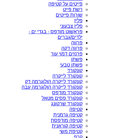
פייטים על קטיפה
רשת פייט
שורות פייטים
פליז
פליז צבעוני
פראשוט מודפס - בגדי ים -
ילדים/גברים
פרווה
פרווה דקה
פרנזים דמוי עור
פשתן
פשתן טבעי
קונקורד
קונקורד לייקרה
קונקורד לייקרה הולוגרמה דק
קונקורד לייקרה הולוגרמה עבה
קונקורד מודפס
קונקורד פסים מטאל
קונקורד שרטונג
קטיפה
קטיפה גרמנית
קטיפה מודפסת
קטיפה קוראנית
קטיפת משי
קרפ