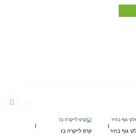
י גוף בהיר
קרפ לייקרה בז
שיפון מול