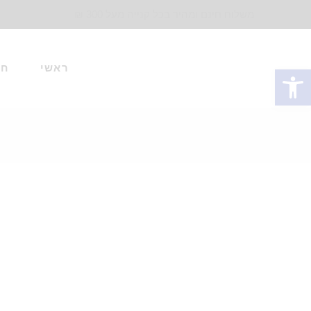
משלוח חינם ומהיר בכל קנייה מעל 300 ₪
ראשי
חד
פתח סרגל נגישות