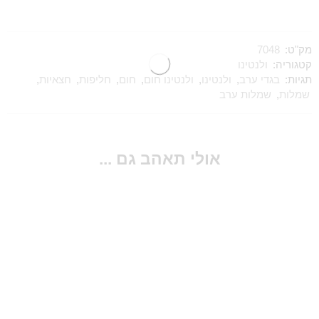
מק"ט:
7048
קטגוריה:
ולנטינו
תגיות:
בגדי ערב
,
ולנטינו
,
ולנטינו חום
,
חום
,
חליפות
,
חצאיות
,
שמלות
,
שמלות ערב
אולי תאהב גם ...