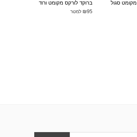
מקומט סגול
ברוקד לורקס מקומט ורוד
₪
50
₪
95
למטר
למט