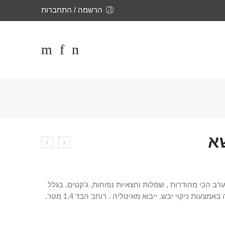
הרשמה / התחברות
שא
רב הכי מהודרות , שמלות וחצאיות נפוחות, ג’קטים. בגלל
היותו בד עדין מומלץ לכבס בכביסה באמצעות ניקוי יבש. ייבוא מאיטליה . רוחב הבד 1.4 מטר.