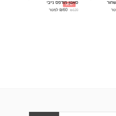
שחור
סאטן מודפס נייבי
ברוקד לו
-50%
₪
95
₪
60
טר
למטר
למט
₪
120