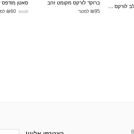
ברוקד לורקס מקומט זהב
סאטן מודפס 
ברוקד קלוקה משולב לורקס מנטה
₪
60
₪
95
למטר
למ
₪
120
הצטרפו אלינו!