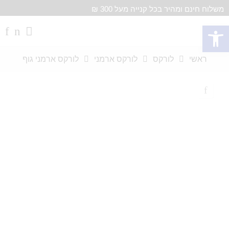
משלוח חינם ומהיר בכל קנייה מעל 300 ₪
פתח סרגל נגישות
ראשי
לורקס
לורקס ארמני
לורקס ארמני גוף