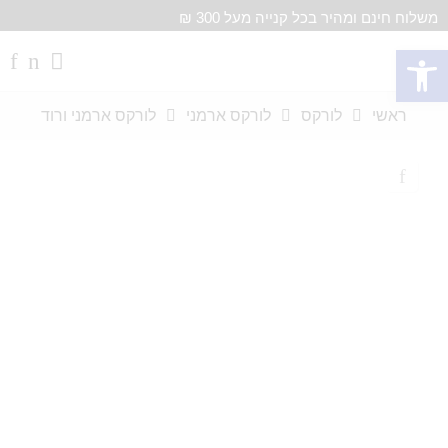
משלוח חינם ומהיר בכל קנייה מעל 300 ₪
פתח סרגל נגישות
ראשי
לורקס
לורקס ארמני
לורקס ארמני ורוד