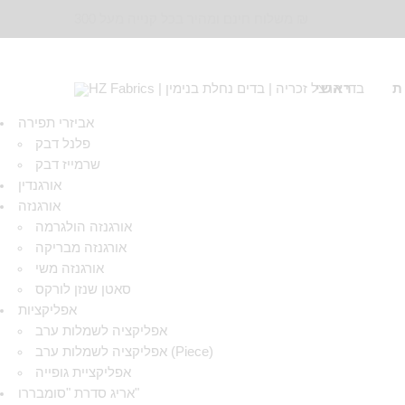
משלוח חינם ומהיר בכל קנייה מעל 300 ₪
ת
ראשי
אביזרי תפירה
פלנל דבק
שרמייז דבק
אורגנדין
אורגנזה
אורגנזה הולגרמה
אורגנזה מבריקה
אורגנזה משי
סאטן שנזן לורקס
אפליקציות
אפליקציה לשמלות ערב
אפליקציה לשמלות ערב (Piece)
אפליקציית גופייה
אריג סדרת "סומבררו"