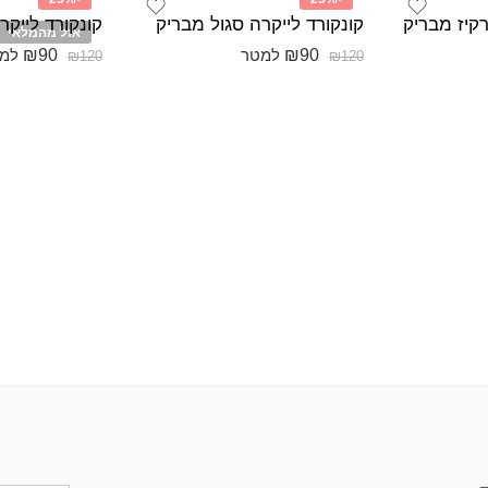
רקיז מבריק
קונקורד לייקרה סגול מבריק
קונקורד לייק
אזל מהמלאי
₪
90
₪
90
למטר
למ
₪
120
₪
120