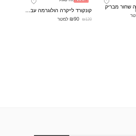
רה שחור מבריק
קונקורד לייקרה הולוגרמה עבה הולוגרמה סגול
טר
₪
90
₪
90
למטר
₪
120
₪
120