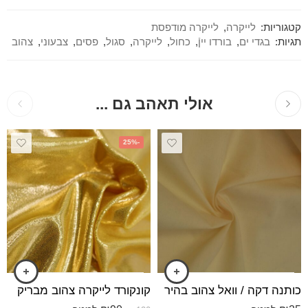
קטגוריות:
לייקרה
,
לייקרה מודפסת
תגיות:
בגדי ים
,
בורדו ייןֿ
,
כחול
,
לייקרה
,
סגול
,
פסים
,
צבעוני
,
צהוב
אולי תאהב גם ...
-25%
כותנה דקה / וואל צהוב בהיר
קונקורד לייקרה צהוב מבריק