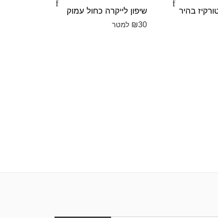
טורקיז בהיר
שיפון לייקרה כחול עמוק
שיפון ליי
₪
30
₪
30
למטר
למט