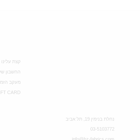
קצת עלינו
החשבון של
מעקב הזמנ
IFT CARD
נחלת בנימין 19, תל אביב
03-5103772
info@hz-fabrics.com