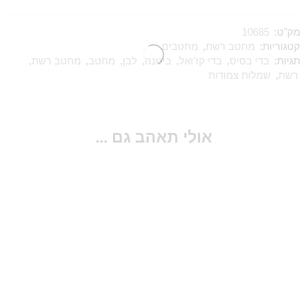
מק"ט:
10685
קטגוריות:
מחטב רשת
,
מחטבים
תגיות:
בדי בסיס
,
בדי קז'ואל
,
ביטנה
,
לבן
,
מחטב
,
מחטב רשת
,
רשת
,
שמלות צמודות
אולי תאהב גם ...