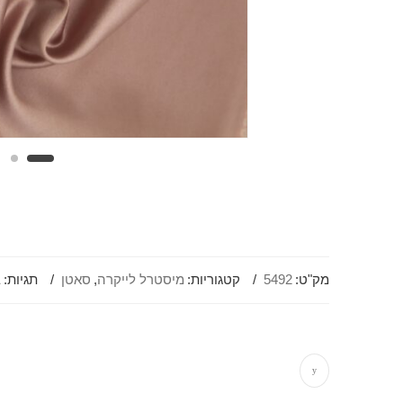
מק"ט:
5492
קטגוריות:
מיסטרל לייקרה
,
סאטן
תגיות:
ב