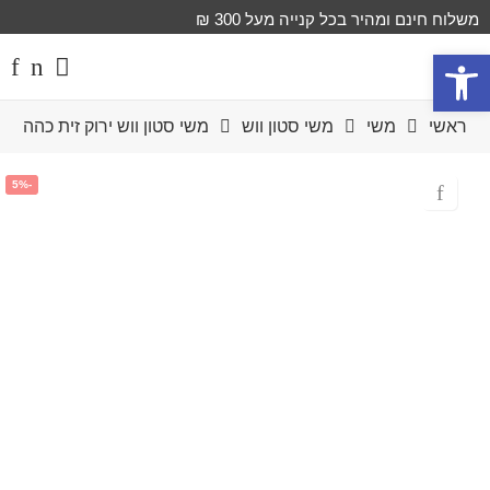
משלוח חינם ומהיר בכל קנייה מעל 300 ₪
פתח סרגל נגישות
ראשי
משי
משי סטון ווש
משי סטון ווש ירוק זית כהה
-5%