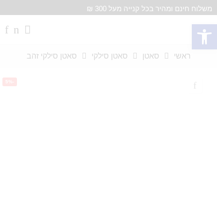
משלוח חינם ומהיר בכל קנייה מעל 300 ₪
פתח סרגל נגישות
ראשי
סאטן
סאטן סילקי
סאטן סילקי זהב
-5%