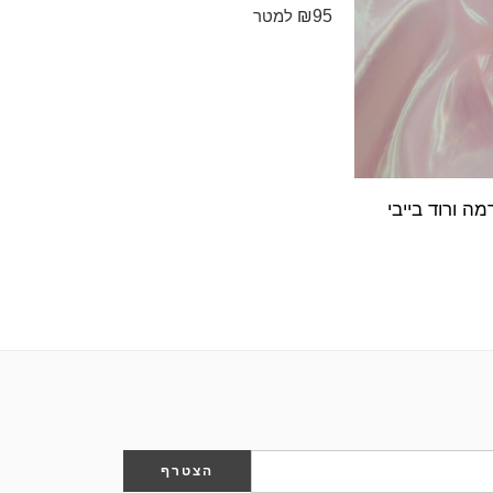
₪
95
₪
95
למטר
למט
מה ורוד בייבי