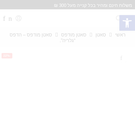
משלוח חינם ומהיר בכל קנייה מעל 300 ₪
פתח סרגל נגישות
ראשי
סאטן
סאטן מודפס
סאטן מודפס – הדפס
“גלריה”.
-22%