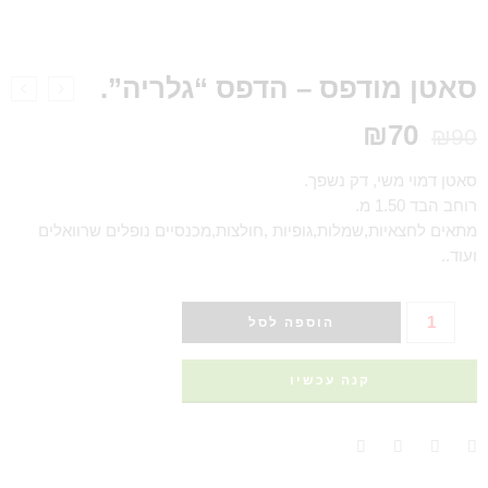
סאטן מודפס – הדפס “גלריה”.
₪
70
₪
90
סאטן דמוי משי, דק נשפך.
רוחב הבד 1.50 מ.
מתאים לחצאיות,שמלות,גופיות ,חולצות,מכנסיים נופלים שרוואלים
ועוד..
הוספה לסל
קנה עכשיו