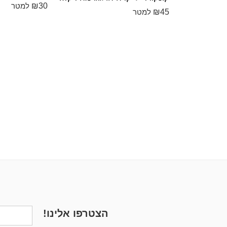
₪
30
למטר
₪
45
למטר
הצטרפו אלינו!