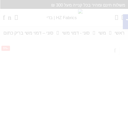
משלוח חינם ומהיר בכל קנייה מעל 300 ₪
רגל נגישות
ראשי
משי
סוני - דמוי משי
סוני – דמוי משי בריק כתום
-5%