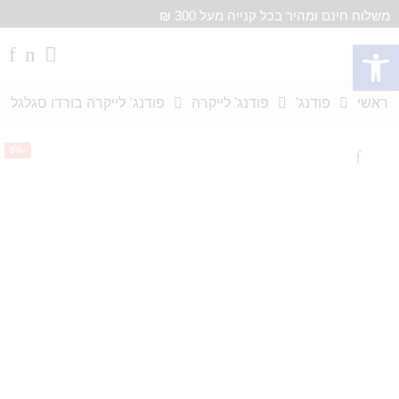
משלוח חינם ומהיר בכל קנייה מעל 300 ₪
פתח סרגל נגישות
ראשי
פודנג'
פודנג' לייקרה
פודנג’ לייקרה בורדו סגלגל
-5%