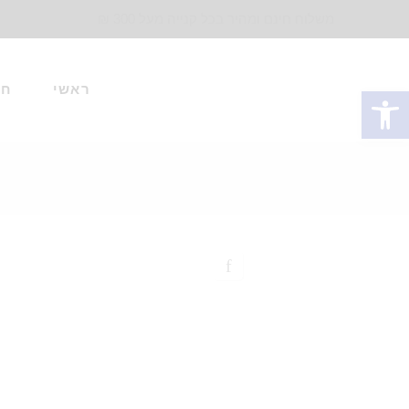
משלוח חינם ומהיר בכל קנייה מעל 300 ₪
ראשי
חד
פתח סרגל נגישות