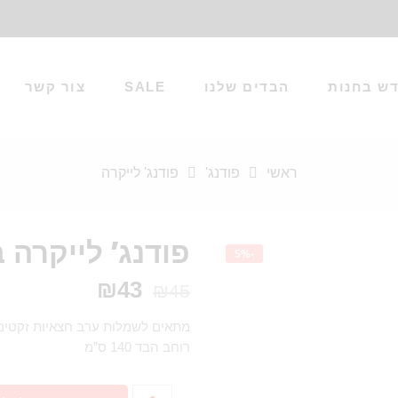
ש בחנות
הבדים שלנו
SALE
צור קשר
ראשי
פודנג'
פודנג' לייקרה
פודנג’ לייקרה 
-5%
₪
43
₪
45
מתאים לשמלות ערב חצאיות זקטים א
רוחב הבד 140 ס”מ