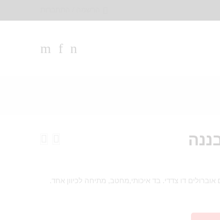
הרשמה / התחברות
בננה
וברולים דו צדדי. בד איכותי,מחטב, מתיחה לכיוון אחד.