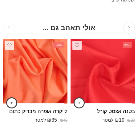
שמלות ערב
אולי תאהב גם ...
-13%
-5%
בטנה אצטט קורל
לייקרה אופרה מבריק כתום
₪
35
₪
19
למטר
למטר
₪
40
₪
20