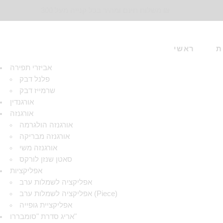
משלוח חינם ומהיר בכל קנייה מעל 300 ₪
ת
ראשי
אביזרי תפירה
פלנל דבק
שרמייז דבק
אורגנדין
אורגנזה
אורגנזה הולגרמה
אורגנזה מבריקה
אורגנזה משי
סאטן שנזן לורקס
אפליקציות
אפליקציה לשמלות ערב
אפליקציה לשמלות ערב (Piece)
אפליקציית גופייה
אריג סדרת "סומבררו"