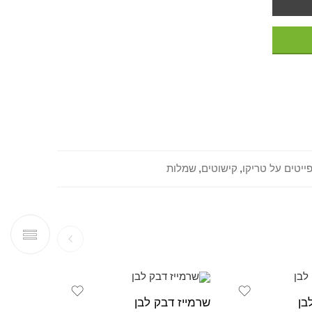
ייטים על טריקו
,
קישוטים
,
שמלות
-25%
בן
שרמייז דבק לבן
אזל מהמ