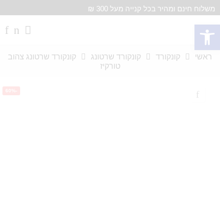
משלוח חינם ומהיר בכל קנייה מעל 300 ₪
פתח סרגל נגישות
ראשי
קונקורד
קונקורד שרטונג
קונקורד שרטונג צהוב
טורקיז
-60%