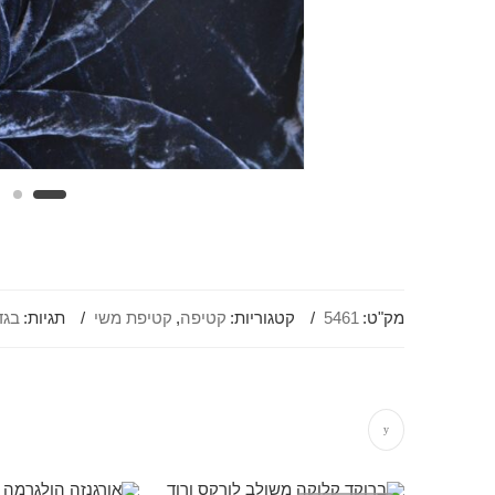
מק"ט:
5461
קטגוריות:
קטיפה
,
קטיפת משי
תגיות:
בגד