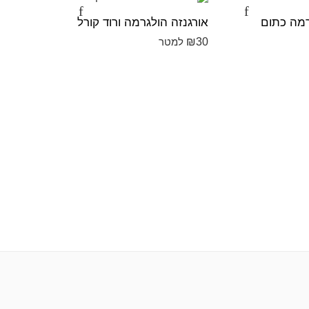
אזל מהמ
רמה כתום
אורגנזה הולגרמה ורוד קורל
₪
30
למטר
₪
50
למט