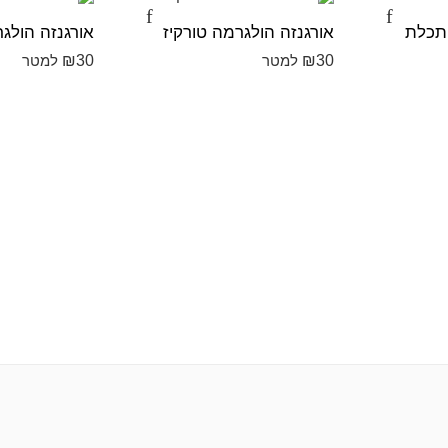
 תכלת
אורגנזה הולגרמה טורקיז
אורגנזה הולג
₪
30
₪
30
למטר
למטר