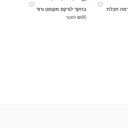
רמה תכלת
ברוקד לורקס מקומט ורוד
אורגנזה 
₪
30
₪
95
למטר
למט