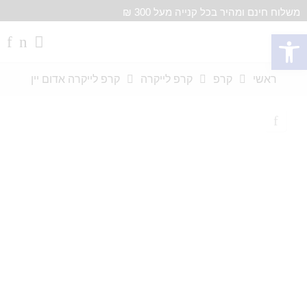
משלוח חינם ומהיר בכל קנייה מעל 300 ₪
פתח סרגל נגישות
ראשי
קרפ
קרפ לייקרה
קרפ לייקרה אדום יין