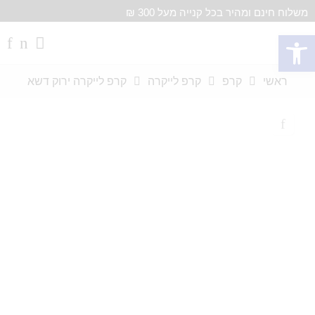
משלוח חינם ומהיר בכל קנייה מעל 300 ₪
פתח סרגל נגישות
ראשי
קרפ
קרפ לייקרה
קרפ לייקרה ירוק דשא