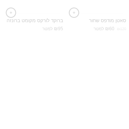
סאטן מודפס שחור
ברוקד לורקס מקומט ברונזה
₪
95
₪
60
למטר
למטר
₪
120