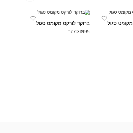
מקומט סגול
ברוקד לורקס מקומט סגול
אורגנזה 
₪
30
₪
95
למטר
למט