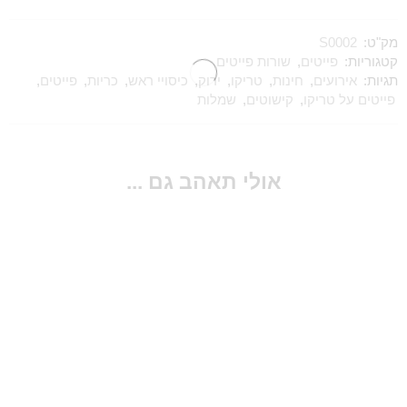
מק"ט:
S0002
קטגוריות:
פייטים
,
שורות פייטים
תגיות:
אירועים
,
חינות
,
טריקו
,
ירוק
,
כיסויי ראש
,
כריות
,
פייטים
,
פייטים על טריקו
,
קישוטים
,
שמלות
אולי תאהב גם ...