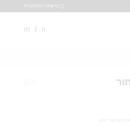
הרשמה / התחברות
ור
יות וכיסויי ראש.