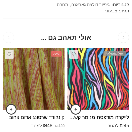
קטגוריות:
גיפיור דולצה גאבאנה
,
תחרה
תגית:
צבעוני
אולי תאהב גם ...
אזל מהמלאי
-60%
לייקרה מודפסת מנומר קשת צבעיים
קונקורד שרטונג אדום צהוב
₪
48
₪
45
למטר
למטר
₪
120