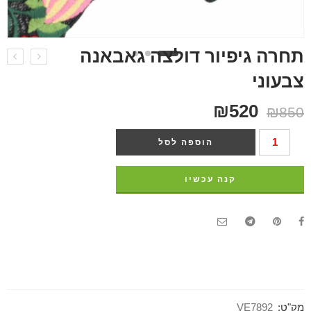
תחרה גיפיור דולצה גאבאנה
צבעוני
₪
520
₪
850
הוספה לסל
קנה עכשיו
מק"ט:
VE7892