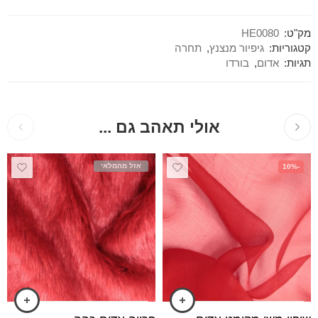
מק"ט:
HE0080
קטגוריות:
גיפיור מנצנץ
,
תחרה
תגיות:
אדום
,
בורדו
אולי תאהב גם ...
אזל מהמלאי
-10%