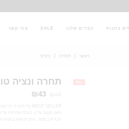
ש בחנות
הבדים שלנו
SALE
צור קשר
ראשי
תחרה
גיפיור
תחרה ונציה טור
-5%
₪
43
₪
45
BEST SELLER! בד תחר
וחוט סוטג’ עדין. בעלת מתיחה עדי
הבד 1.4 מטר. ניתן להשיג בחנות הרצל – תחרה ונציה (שמחה)