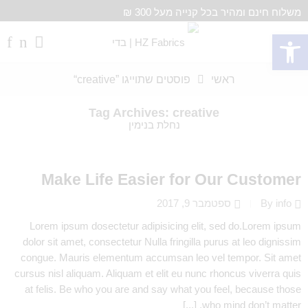
משלוח חינם ומהיר בכל קנייה מעל 300 ₪
פתח סרגל נגישות
ראשי
פוסטים שתוייגו ”creative“
Tag Archives:
creative
Make Life Easier for Our Customer
By info
ספטמבר 9, 2017
Lorem ipsum dosectetur adipisicing elit, sed do.Lorem ipsum
dolor sit amet, consectetur Nulla fringilla purus at leo dignissim
congue. Mauris elementum accumsan leo vel tempor. Sit amet
cursus nisl aliquam. Aliquam et elit eu nunc rhoncus viverra quis
at felis. Be who you are and say what you feel, because those
who mind don’t matter, [...]