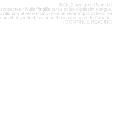
By info
פברואר 2, 2018
consectetur Nulla fringilla purus at leo dignissim congue.
liquam et elit eu nunc rhoncus viverra quis at felis. Be
y what you feel, because those who mind don’t matter, [...]
CONTINUE READING ➞