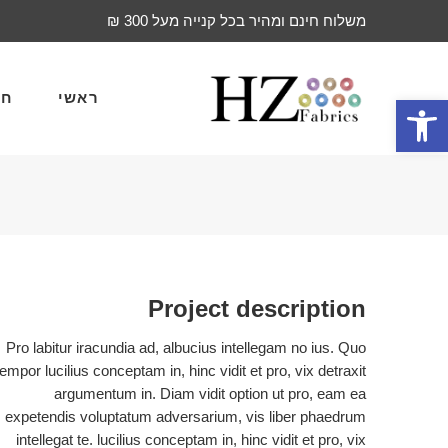
משלוח חינם ומהיר בכל קנייה מעל 300 ₪
ראשי
חד
פתח סרגל נגישות
Project description
Pro labitur iracundia ad, albucius intellegam no ius. Quo
tempor lucilius conceptam in, hinc vidit et pro, vix detraxit
argumentum in. Diam vidit option ut pro, eam ea
expetendis voluptatum adversarium, vis liber phaedrum
intellegat te. lucilius conceptam in, hinc vidit et pro, vix